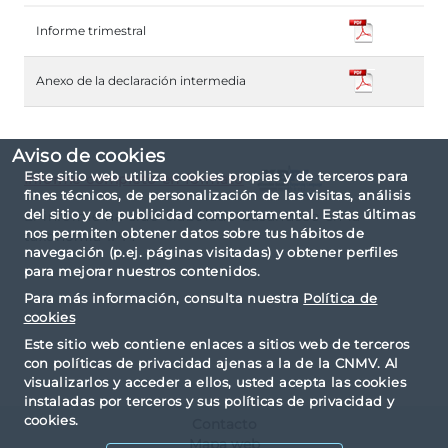
Informe trimestral
Anexo de la declaración intermedia
Aviso de cookies
Este sitio web utiliza cookies propias y de terceros para
Informe completo en formato
fines técnicos, de personalización de las visitas, análisis
del sitio y de publicidad comportamental. Estas últimas
El informe ha sido elaborado basándose en la
nos permiten obtener datos sobre tus hábitos de
taxonomía IPP.
navegación (p.ej. páginas visitadas) y obtener perfiles
para mejorar nuestros contenidos.
Para más información, consulta nuestra
Política de
cookies
Este sitio web contiene enlaces a sitios web de terceros
con políticas de privacidad ajenas a la de la CNMV. Al
visualizarlos y acceder a ellos, usted acepta las cookies
instaladas por terceros y sus políticas de privacidad y
cookies.
Contacto
Mapa web