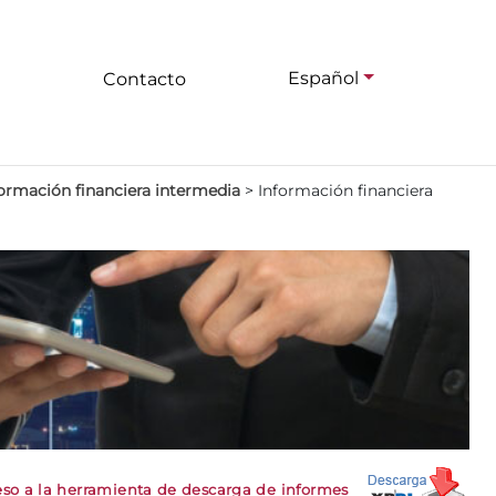
Español
Contacto
ormación financiera intermedia
>
Información financiera
so a la herramienta de descarga de informes