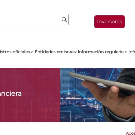
Inversores
stros oficiales
>
Entidades emisoras: Información regulada
>
Inf
anciera
Acce