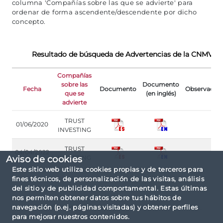
columna 'Compañías sobre las que se advierte' para
ordenar de forma ascendente/descendente por dicho
concepto.
Resultado de búsqueda de Advertencias de la CNMV
Compañías
sobre las
Documento
Fecha
Documento
Observacion
que se
(en inglés)
advierte
TRUST
01/06/2020
INVESTING
TRUST
04/04/2022
Aviso de cookies
INVESTING
Este sitio web utiliza cookies propias y de terceros para
fines técnicos, de personalización de las visitas, análisis
del sitio y de publicidad comportamental. Estas últimas
nos permiten obtener datos sobre tus hábitos de
navegación (p.ej. páginas visitadas) y obtener perfiles
Criterios de consulta: por tipo No autorizadas.
para mejorar nuestros contenidos.