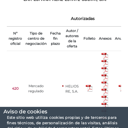
Autorizadas
Autor /
Nº
Tipo de
Fecha
autores
registro
centro de
fin
Folleto
Anexos
Anunci
de la
oficial
negociación
plazo
oferta
Mercado
HELIOS
420
regulado
RE, S.A.
Aviso de cookies
Este sitio web utiliza cookies propias y de terceros para
fines técnicos, de personalización de las visitas, análisis