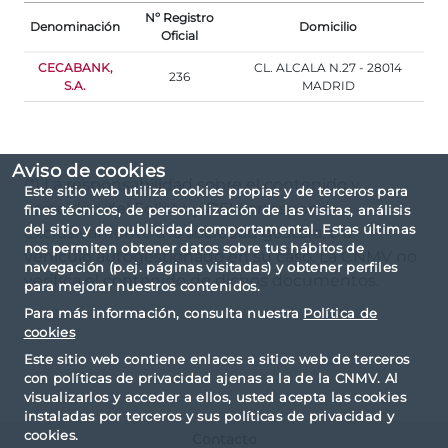
Nº Registro
Denominación
Domicilio
Oficial
CECABANK,
CL. ALCALA N.27 - 28014
236
S.A.
MADRID
Aviso de cookies
(*) La responsabilidad sobre el contenido y
Este sitio web utiliza cookies propias y de terceros para
veracidad del Folleto y DFI corresponde
fines técnicos, de personalización de las visitas, análisis
del sitio y de publicidad comportamental. Estas últimas
exclusivamente a la sociedad gestora, o al
nos permiten obtener datos sobre tus hábitos de
vehículo autogestionado en su caso. La CNMV no
navegación (p.ej. páginas visitadas) y obtener perfiles
verifica el contenido de dichos documentos.
para mejorar nuestros contenidos.
Para más información, consulta nuestra
Política de
cookies
Este sitio web contiene enlaces a sitios web de terceros
con políticas de privacidad ajenas a la de la CNMV. Al
visualizarlos y acceder a ellos, usted acepta las cookies
instaladas por terceros y sus políticas de privacidad y
cookies.
Contacto