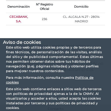
Nº Registro
Denominación
Domicilio
Oficial
CECABANK,
CL. ALCALA N.27 - 28014
236
S.A.
MADRID
Aviso de cookies
(*) La responsabilidad sobre el contenido y
Este sitio web utiliza cookies propias y de terceros para
veracidad del Folleto y DFI corresponde
fines técnicos, de personalización de las visitas, análisis
del sitio y de publicidad comportamental. Estas últimas
exclusivamente a la sociedad gestora, o al
nos permiten obtener datos sobre tus hábitos de
vehículo autogestionado en su caso. La CNMV no
navegación (p.ej. páginas visitadas) y obtener perfiles
verifica el contenido de dichos documentos.
para mejorar nuestros contenidos.
Para más información, consulta nuestra
Política de
cookies
Este sitio web contiene enlaces a sitios web de terceros
con políticas de privacidad ajenas a la de la CNMV. Al
visualizarlos y acceder a ellos, usted acepta las cookies
instaladas por terceros y sus políticas de privacidad y
cookies.
Contacto