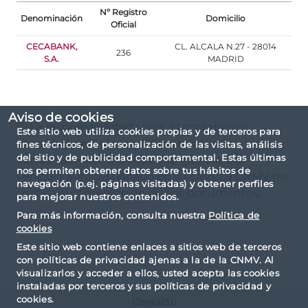
Nº Registro
Denominación
Domicilio
Oficial
CECABANK,
CL. ALCALA N.27 - 28014
236
S.A.
MADRID
Aviso de cookies
(*) La responsabilidad sobre el contenido y
Este sitio web utiliza cookies propias y de terceros para
veracidad del Folleto y DFI corresponde
fines técnicos, de personalización de las visitas, análisis
del sitio y de publicidad comportamental. Estas últimas
exclusivamente a la sociedad gestora, o al
nos permiten obtener datos sobre tus hábitos de
vehículo autogestionado en su caso. La CNMV no
navegación (p.ej. páginas visitadas) y obtener perfiles
verifica el contenido de dichos documentos.
para mejorar nuestros contenidos.
Para más información, consulta nuestra
Política de
cookies
Este sitio web contiene enlaces a sitios web de terceros
con políticas de privacidad ajenas a la de la CNMV. Al
visualizarlos y acceder a ellos, usted acepta las cookies
instaladas por terceros y sus políticas de privacidad y
cookies.
Contacto