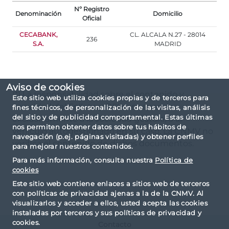
Nº Registro
Denominación
Domicilio
Oficial
CECABANK,
CL. ALCALA N.27 - 28014
236
S.A.
MADRID
Aviso de cookies
(*) La responsabilidad sobre el contenido y
Este sitio web utiliza cookies propias y de terceros para
veracidad del Folleto y DFI corresponde
fines técnicos, de personalización de las visitas, análisis
del sitio y de publicidad comportamental. Estas últimas
exclusivamente a la sociedad gestora, o al
nos permiten obtener datos sobre tus hábitos de
vehículo autogestionado en su caso. La CNMV no
navegación (p.ej. páginas visitadas) y obtener perfiles
verifica el contenido de dichos documentos.
para mejorar nuestros contenidos.
Para más información, consulta nuestra
Política de
cookies
Este sitio web contiene enlaces a sitios web de terceros
con políticas de privacidad ajenas a la de la CNMV. Al
visualizarlos y acceder a ellos, usted acepta las cookies
instaladas por terceros y sus políticas de privacidad y
cookies.
Contacto