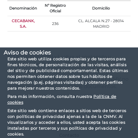
Nº Registro
Denominación
Domicilio
Oficial
CECABANK,
CL. ALCALA N.27 - 28014
236
S.A.
MADRID
Aviso de cookies
(*) La responsabilidad sobre el contenido y
Este sitio web utiliza cookies propias y de terceros para
veracidad del Folleto y DFI corresponde
fines técnicos, de personalización de las visitas, análisis
del sitio y de publicidad comportamental. Estas últimas
exclusivamente a la sociedad gestora, o al
nos permiten obtener datos sobre tus hábitos de
vehículo autogestionado en su caso. La CNMV no
navegación (p.ej. páginas visitadas) y obtener perfiles
verifica el contenido de dichos documentos.
para mejorar nuestros contenidos.
Para más información, consulta nuestra
Política de
cookies
Este sitio web contiene enlaces a sitios web de terceros
con políticas de privacidad ajenas a la de la CNMV. Al
visualizarlos y acceder a ellos, usted acepta las cookies
instaladas por terceros y sus políticas de privacidad y
cookies.
Contacto