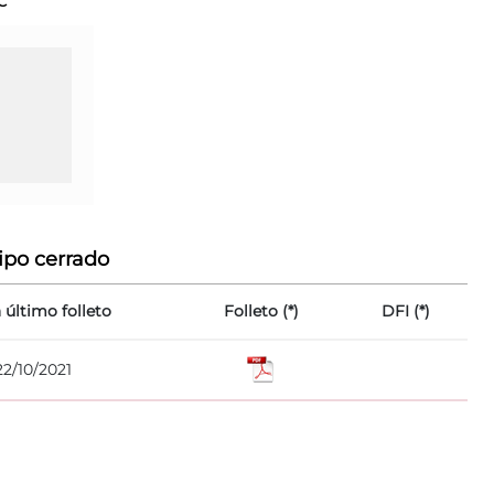
C
ipo cerrado
 último folleto
Folleto (*)
DFI (*)
22/10/2021