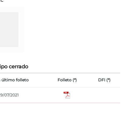
CC
ipo cerrado
 último folleto
Folleto (*)
DFI (*)
29/07/2021