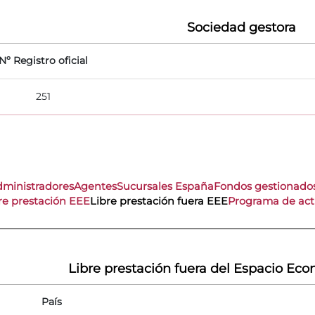
Sociedad gestora
Nº Registro oficial
251
dministradores
Agentes
Sucursales España
Fondos gestionado
re prestación EEE
Libre prestación fuera EEE
Programa de act
Libre prestación fuera del Espacio Ec
País