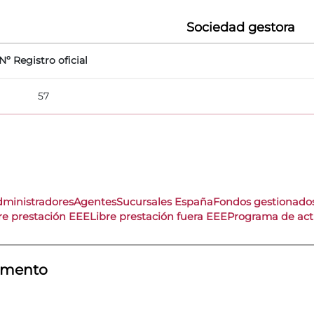
Sociedad gestora
Nº Registro oficial
57
dministradores
Agentes
Sucursales España
Fondos gestionado
re prestación EEE
Libre prestación fuera EEE
Programa de act
tamento