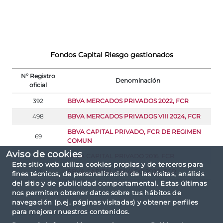
Fondos Capital Riesgo gestionados
Nº Registro
Denominación
oficial
392
BBVA MERCADOS PRIVADOS 2022, FCR
498
BBVA MERCADOS PRIVADOS VIII 2024, FCR
BBVA CAPITAL PRIVADO, FCR DE REGIMEN
69
COMUN
Aviso de cookies
191
BBVA CAPITAL PRIVADO 2016, FCR
Este sitio web utiliza cookies propias y de terceros para
295
BBVA CAPITAL PRIVADO 2020, FCR
fines técnicos, de personalización de las visitas, análisis
del sitio y de publicidad comportamental. Estas últimas
nos permiten obtener datos sobre tus hábitos de
navegación (p.ej. páginas visitadas) y obtener perfiles
para mejorar nuestros contenidos.