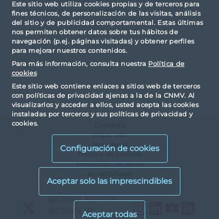
Este sitio web utiliza cookies propias y de terceros para
CL. ALCALA N.27 - 28014 MADRID
fines técnicos, de personalización de las visitas, análisis
del sitio y de publicidad comportamental. Estas últimas
nos permiten obtener datos sobre tus hábitos de
navegación (p.ej. páginas visitadas) y obtener perfiles
para mejorar nuestros contenidos.
Para más información, consulta nuestra
Política de
cookies
Este sitio web contiene enlaces a sitios web de terceros
con políticas de privacidad ajenas a la de la CNMV. Al
visualizarlos y acceder a ellos, usted acepta las cookies
instaladas por terceros y sus políticas de privacidad y
cookies.
Contacto
Mapa web
Nota legal
Configuración de cookies
Política de cookies
Protección de datos
Accesibilidad
X
@CNMV_MEDIOS
Instagram
LinkedIn
YouTu
RS
X
@CNMV_IP