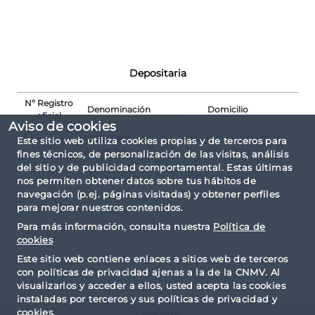
Depositaria
Nº Registro
Denominación
Domicilio
oficial
Aviso de cookies
SINGULAR
CL. GOYA N.11 - 28001 MADRID
Este sitio web utiliza cookies propias y de terceros para
241
BANK, S.A.
(MADRID)
fines técnicos, de personalización de las visitas, análisis
del sitio y de publicidad comportamental. Estas últimas
nos permiten obtener datos sobre tus hábitos de
navegación (p.ej. páginas visitadas) y obtener perfiles
para mejorar nuestros contenidos.
Para más información, consulta nuestra
Política de
cookies
Este sitio web contiene enlaces a sitios web de terceros
con políticas de privacidad ajenas a la de la CNMV. Al
visualizarlos y acceder a ellos, usted acepta las cookies
instaladas por terceros y sus políticas de privacidad y
cookies.
Contacto