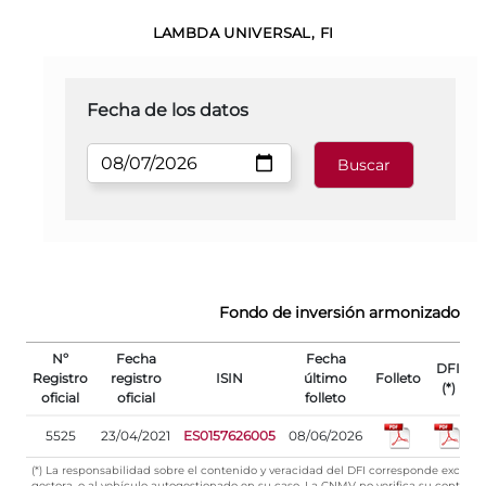
LAMBDA UNIVERSAL, FI
Fecha de los datos
Fondo de inversión armonizado
Nº
Fecha
Fecha
DFI
Registro
registro
ISIN
último
Folleto
(*)
oficial
oficial
folleto
r
5525
23/04/2021
ES0157626005
08/06/2026
0
(*) La responsabilidad sobre el contenido y veracidad del DFI corresponde exclus
gestora, o al vehículo autogestionado en su caso. La CNMV no verifica su contenid