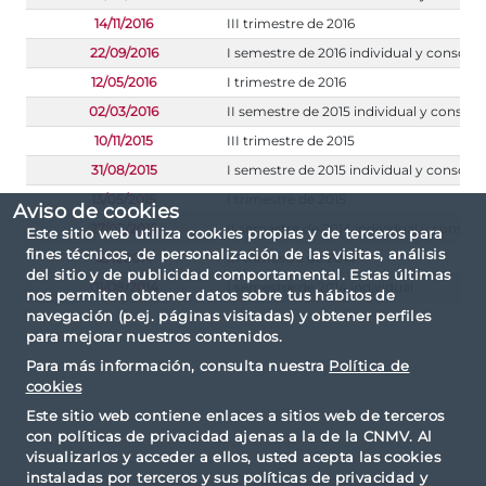
14/11/2016
III trimestre de 2016
22/09/2016
I semestre de 2016 individual y consoli
12/05/2016
I trimestre de 2016
02/03/2016
II semestre de 2015 individual y consoli
10/11/2015
III trimestre de 2015
31/08/2015
I semestre de 2015 individual y consoli
13/05/2015
I trimestre de 2015
Aviso de cookies
27/02/2015
II semestre de 2014 individual y consoli
Este sitio web utiliza cookies propias y de terceros para
fines técnicos, de personalización de las visitas, análisis
12/11/2014
III trimestre de 2014
del sitio y de publicidad comportamental. Estas últimas
01/08/2014
I semestre de 2014 individual
nos permiten obtener datos sobre tus hábitos de
navegación (p.ej. páginas visitadas) y obtener perfiles
para mejorar nuestros contenidos.
Para más información, consulta nuestra
Política de
cookies
Este sitio web contiene enlaces a sitios web de terceros
con políticas de privacidad ajenas a la de la CNMV. Al
visualizarlos y acceder a ellos, usted acepta las cookies
instaladas por terceros y sus políticas de privacidad y