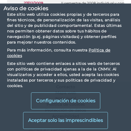
27/02/2009
II semestre de 2008 individual y consol
Aviso de cookies
Este sitio web utiliza cookies propias y de terceros para
fines técnicos, de personalización de las visitas, análisis
Si no encuentra la información que está buscando
del sitio y de publicidad comportamental. Estas últimas
entre la presentada, puede
volver a intentarlo
nos permiten obtener datos sobre tus hábitos de
acotando por intervalo de fechas o nombre de
navegación (p.ej. páginas visitadas) y obtener perfiles
emisor.
para mejorar nuestros contenidos.
Para más información, consulta nuestra
Política de
cookies
Este sitio web contiene enlaces a sitios web de terceros
con políticas de privacidad ajenas a la de la CNMV. Al
visualizarlos y acceder a ellos, usted acepta las cookies
instaladas por terceros y sus políticas de privacidad y
cookies.
Contacto
Mapa web
Nota legal
Configuración de cookies
Política de cookies
Protección de datos
Accesibilidad
X