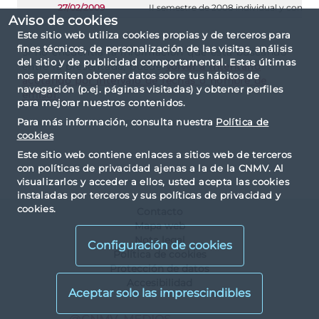
27/02/2009
II semestre de 2008 individual y consol
Aviso de cookies
Este sitio web utiliza cookies propias y de terceros para
fines técnicos, de personalización de las visitas, análisis
Si no encuentra la información que está buscando
del sitio y de publicidad comportamental. Estas últimas
entre la presentada, puede
volver a intentarlo
nos permiten obtener datos sobre tus hábitos de
acotando por intervalo de fechas o nombre de
navegación (p.ej. páginas visitadas) y obtener perfiles
emisor.
para mejorar nuestros contenidos.
Para más información, consulta nuestra
Política de
cookies
Este sitio web contiene enlaces a sitios web de terceros
con políticas de privacidad ajenas a la de la CNMV. Al
visualizarlos y acceder a ellos, usted acepta las cookies
instaladas por terceros y sus políticas de privacidad y
cookies.
Contacto
Mapa web
Nota legal
Configuración de cookies
Política de cookies
Protección de datos
Accesibilidad
X