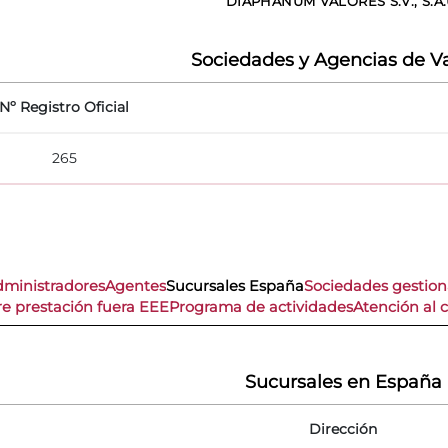
DIAPHANUM VALORES S.V., S.A.
Sociedades y Agencias de Va
Nº Registro Oficial
265
dministradores
Agentes
Sucursales España
Sociedades gestio
re prestación fuera EEE
Programa de actividades
Atención al c
Sucursales en España
Dirección