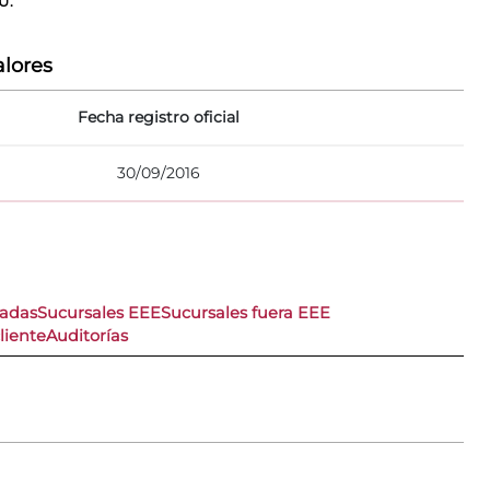
U.
lores
Fecha registro oficial
30/09/2016
nadas
Sucursales EEE
Sucursales fuera EEE
liente
Auditorías