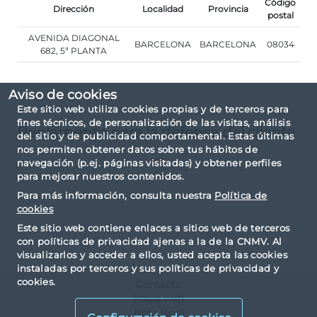
Código
Dirección
Localidad
Provincia
postal
AVENIDA DIAGONAL
BARCELONA
BARCELONA
08034
682, 5ª PLANTA
Aviso de cookies
Este sitio web utiliza cookies propias y de terceros para
fines técnicos, de personalización de las visitas, análisis
Reglamento para la defensa del cliente
del sitio y de publicidad comportamental. Estas últimas
nos permiten obtener datos sobre tus hábitos de
navegación (p.ej. páginas visitadas) y obtener perfiles
para mejorar nuestros contenidos.
Para más información, consulta nuestra
Política de
cookies
Este sitio web contiene enlaces a sitios web de terceros
con políticas de privacidad ajenas a la de la CNMV. Al
visualizarlos y acceder a ellos, usted acepta las cookies
instaladas por terceros y sus políticas de privacidad y
cookies.
Contacto
Mapa web
Nota legal