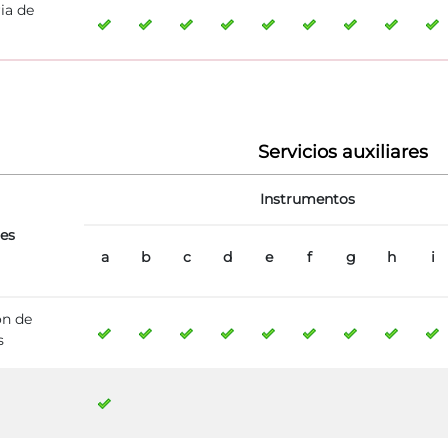
ia de
Servicios auxiliares
Instrumentos
res
a
b
c
d
e
f
g
h
i
ón de
s