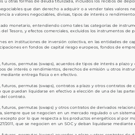
s u otras formas de deuda titulizada, incluidos los recibos de depos
negociables que dan derecho a adquirir o a vender tales valores ne
ncia a valores negociables, divisas, tipos de interés o rendimiento
ado monetario, entendiendo como tales las categorías de instru
 del Tesoro, y efectos comerciales, excluidos los instrumentos de 
nes en instituciones de inversión colectiva, en las entidades de ca
icipaciones en fondos de capital riesgo europeos, fondos de empr
 futuros, permutas (swaps), acuerdos de tipos de interés a plazo y
tipos de interés o rendimientos, derechos de emisión u otros instr
mediante entrega física o en efectivo.
 futuros, permutas (swaps), contratos a plazo y otros contratos d
 o que puedan liquidarse en efectivo a elección de una de las parte
 del contrato.
 futuros, permutas (swaps) y otros contratos de derivados relacio
ca, siempre que se negocien en un mercado regulado o un sistema 
 excepto por lo que respecta a los productos energéticos al por mayo
27/2011, que se negocien en un SOC y deban liquidarse mediante e
 futuros, permutas (swaps) acuerdos a plazo y otros contratos de