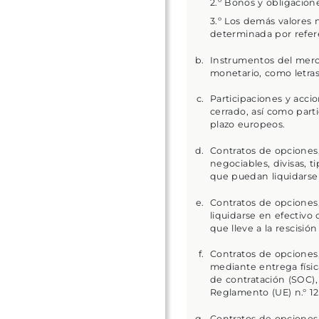
2.º Bonos y obligacione
3.º Los demás valores 
determinada por refere
Instrumentos del merc
monetario, como letras
Participaciones y accio
cerrado, así como part
plazo europeos.
Contratos de opciones,
negociables, divisas, 
que puedan liquidarse 
Contratos de opciones,
liquidarse en efectivo
que lleve a la rescisión
Contratos de opciones,
mediante entrega físi
de contratación (SOC),
Reglamento (UE) n.° 12
Contratos de opciones,