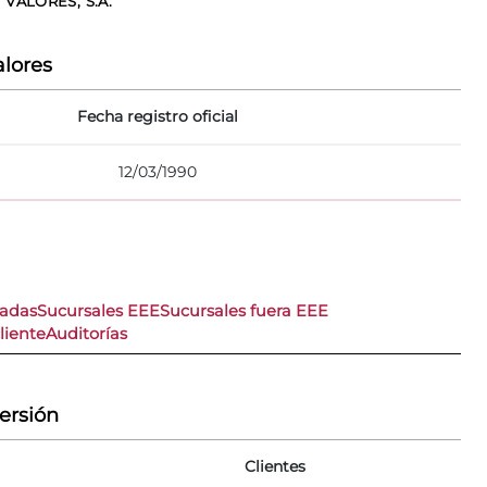
VALORES, S.A.
lores
Fecha registro oficial
12/03/1990
nadas
Sucursales EEE
Sucursales fuera EEE
liente
Auditorías
versión
Clientes