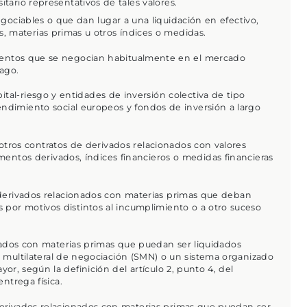
itario representativos de tales valores.
gociables o que dan lugar a una liquidación en efectivo,
s, materias primas u otros índices o medidas.
mentos que se negocian habitualmente en el mercado
pago.
pital-riesgo y entidades de inversión colectiva de tipo
endimiento social europeos y fondos de inversión a largo
 otros contratos de derivados relacionados con valores
umentos derivados, índices financieros o medidas financieras
e derivados relacionados con materias primas que deban
s por motivos distintos al incumplimiento o a otro suceso
nados con materias primas que puedan ser liquidados
multilateral de negociación (SMN) o un sistema organizado
r, según la definición del artículo 2, punto 4, del
ntrega física.
 derivados relacionados con materias primas que puedan ser