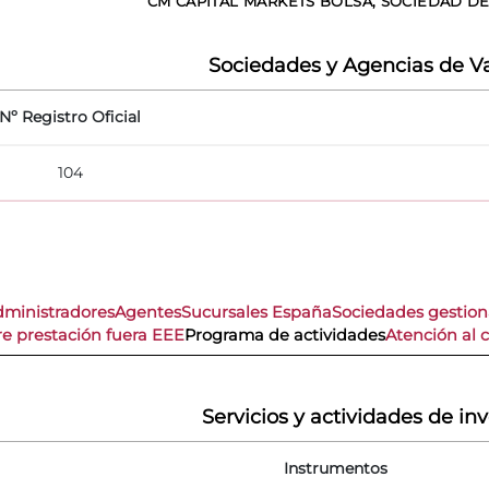
CM CAPITAL MARKETS BOLSA, SOCIEDAD DE 
Sociedades y Agencias de Va
Nº Registro Oficial
104
dministradores
Agentes
Sucursales España
Sociedades gestio
re prestación fuera EEE
Programa de actividades
Atención al c
Servicios y actividades de in
Instrumentos