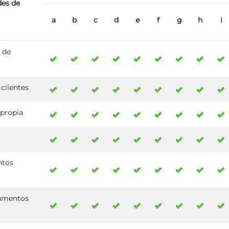
des de
a
b
c
d
e
f
g
h
i
 de
clientes
 propia
ntos
rumentos