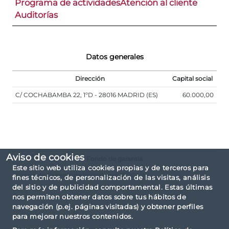
Programa de actividades
Atención al cliente
Auditorías
Datos generales
Dirección
Capital social
C/ COCHABAMBA 22, 1ºD - 28016 MADRID (ES)
60.000,00
Aviso de cookies
Fondo de garantía
Este sitio web utiliza cookies propias y de terceros para
Fondo de Garantía de Inversiones (FOGAIN)
fines técnicos, de personalización de las visitas, análisis
del sitio y de publicidad comportamental. Estas últimas
nos permiten obtener datos sobre tus hábitos de
navegación (p.ej. páginas visitadas) y obtener perfiles
para mejorar nuestros contenidos.