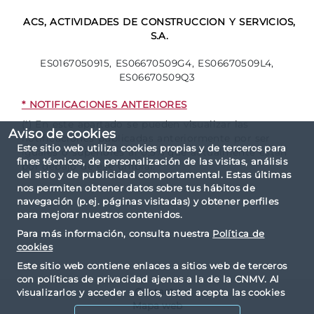
ACS, ACTIVIDADES DE CONSTRUCCION Y SERVICIOS,
S.A.
ES0167050915, ES06670509G4, ES06670509L4,
ES06670509Q3
* NOTIFICACIONES ANTERIORES
(*) En este apartado se pueden visualizar las
Aviso de cookies
notificaciones publicadas anteriormente por ser
Este sitio web utiliza cookies propias y de terceros para
iguales o superiores al 0,5% que actualmente están
fines técnicos, de personalización de las visitas, análisis
por debajo de ese umbral.
del sitio y de publicidad comportamental. Estas últimas
nos permiten obtener datos sobre tus hábitos de
navegación (p.ej. páginas visitadas) y obtener perfiles
para mejorar nuestros contenidos.
Para más información, consulta nuestra
Política de
cookies
Este sitio web contiene enlaces a sitios web de terceros
con políticas de privacidad ajenas a la de la CNMV. Al
Contacto
visualizarlos y acceder a ellos, usted acepta las cookies
instaladas por terceros y sus políticas de privacidad y
Mapa web