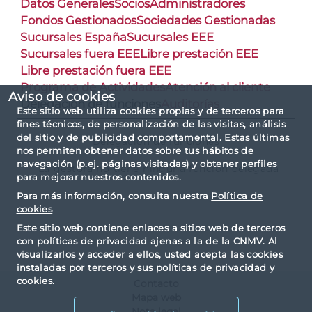
Datos Generales
Socios
Administradores
Fondos Gestionados
Sociedades Gestionadas
Sucursales España
Sucursales EEE
Sucursales fuera EEE
Libre prestación EEE
Libre prestación fuera EEE
Programa de Actividades
Atención al cliente
Aviso de cookies
Delegación de funciones
Auditorías
Este sitio web utiliza cookies propias y de terceros para
fines técnicos, de personalización de las visitas, análisis
del sitio y de publicidad comportamental. Estas últimas
Delegación de funciones
nos permiten obtener datos sobre tus hábitos de
navegación (p.ej. páginas visitadas) y obtener perfiles
La gestora no tiene ninguna función delegada
para mejorar nuestros contenidos.
Para más información, consulta nuestra
Política de
cookies
Este sitio web contiene enlaces a sitios web de terceros
con políticas de privacidad ajenas a la de la CNMV. Al
visualizarlos y acceder a ellos, usted acepta las cookies
instaladas por terceros y sus políticas de privacidad y
cookies.
Contacto
Mapa web
Nota legal