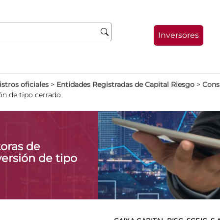
Inversores
stros oficiales
>
Entidades Registradas de Capital Riesgo
>
Consu
ón de tipo cerrado
oras de
ersión de tipo