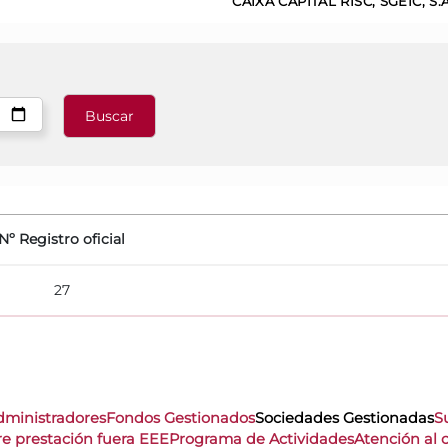
CAIXA CAPITAL RISC, SGEIC, S.A
Nº Registro oficial
27
dministradores
Fondos Gestionados
Sociedades Gestionadas
S
re prestación fuera EEE
Programa de Actividades
Atención al c