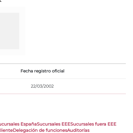
.
Fecha registro oficial
22/03/2002
ucursales España
Sucursales EEE
Sucursales fuera EEE
liente
Delegación de funciones
Auditorías