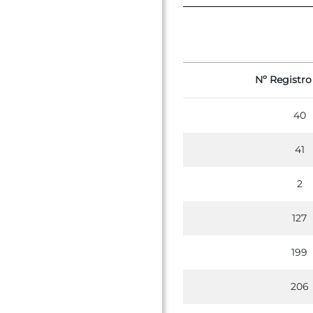
Nº Registro 
40
41
2
127
199
206