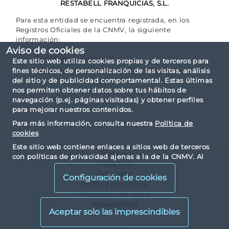
RESTABELL FRANQUICIAS, S.L.
Para esta entidad se encuentra registrada, en los
Registros Oficiales de la CNMV, la siguiente
información:
Aviso de cookies
Datos de la Entidad
Este sitio web utiliza cookies propias y de terceros para
Escrituras de anotaciones en cuenta
fines técnicos, de personalización de las visitas, análisis
del sitio y de publicidad comportamental. Estas últimas
nos permiten obtener datos sobre tus hábitos de
navegación (p.ej. páginas visitadas) y obtener perfiles
para mejorar nuestros contenidos.
Para más información, consulta nuestra
Política de
cookies
Este sitio web contiene enlaces a sitios web de terceros
Contacto
con políticas de privacidad ajenas a la de la CNMV. Al
Mapa web
visualizarlos y acceder a ellos, usted acepta las cookies
Nota legal
instaladas por terceros y sus políticas de privacidad y
Configuración de cookies
Política de cookies
cookies.
Protección de datos
Accesibilidad