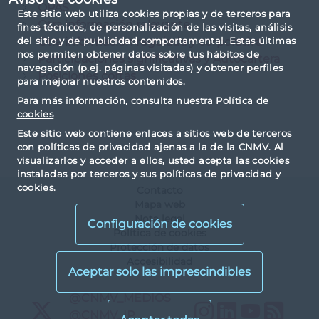
OPAS
Este sitio web utiliza cookies propias y de terceros para
Otra información relevante
fines técnicos, de personalización de las visitas, análisis
Otra información regulada y corporativa
del sitio y de publicidad comportamental. Estas últimas
nos permiten obtener datos sobre tus hábitos de
Participaciones significativas y Autocartera
navegación (p.ej. páginas visitadas) y obtener perfiles
Posiciones cortas
para mejorar nuestros contenidos.
Para más información, consulta nuestra
Política de
cookies
Este sitio web contiene enlaces a sitios web de terceros
con políticas de privacidad ajenas a la de la CNMV. Al
visualizarlos y acceder a ellos, usted acepta las cookies
instaladas por terceros y sus políticas de privacidad y
cookies.
Contacto
Mapa web
Nota legal
Configuración de cookies
Política de cookies
Protección de datos
Accesibilidad
X
@CNMV_MEDIOS
Instagram
LinkedIn
YouTu
RS
X
@CNMV_IP