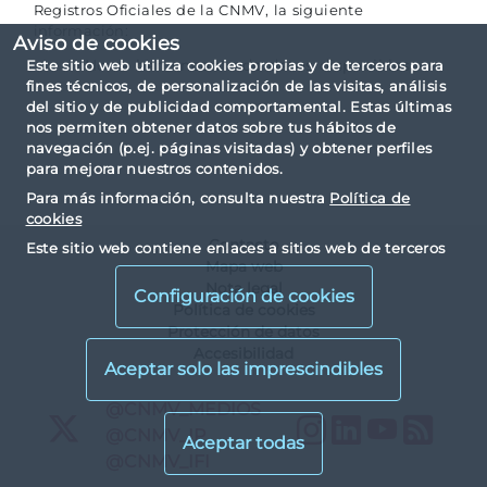
Registros Oficiales de la CNMV, la siguiente
información:
Aviso de cookies
No se han encontrado datos disponibles
Este sitio web utiliza cookies propias y de terceros para
fines técnicos, de personalización de las visitas, análisis
del sitio y de publicidad comportamental. Estas últimas
nos permiten obtener datos sobre tus hábitos de
navegación (p.ej. páginas visitadas) y obtener perfiles
para mejorar nuestros contenidos.
Para más información, consulta nuestra
Política de
cookies
Contacto
Este sitio web contiene enlaces a sitios web de terceros
Mapa web
con políticas de privacidad ajenas a la de la CNMV. Al
Nota legal
visualizarlos y acceder a ellos, usted acepta las cookies
Configuración de cookies
instaladas por terceros y sus políticas de privacidad y
Política de cookies
cookies.
Protección de datos
Accesibilidad
X
@CNMV_MEDIOS
Instagram
LinkedIn
YouTu
RS
X
@CNMV_IP
X
@CNMV_IFI