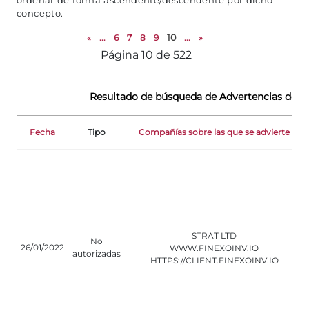
ordenar de forma ascendente/descendente por dicho
concepto.
«
...
6
7
8
9
10
...
»
Página 10 de 522
Resultado de búsqueda de Advertencias de re
Fecha
Tipo
Compañías sobre las que se advierte
STRAT LTD
No
26/01/2022
WWW.FINEXOINV.IO
autorizadas
HTTPS://CLIENT.FINEXOINV.IO