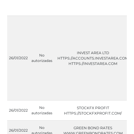
INVEST AREA LTD
No
26/01/2022
HTTPS://ACCOUNTS.INVESTAREA.COM
autorizadas
HTTPS://INVESTAREA.COM
No
STOCKFX PROFIT
26/01/2022
autorizadas
HTTPS://STOCKFXPROFIT.COM/
No
GREEN BOND RATES
26/01/2022
autorizadas
WWW.GREENBONDRATES.COM