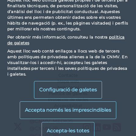
Aquest lloc web utilitza galetes pròpies i de tercers per a
finalitats tècniques, de personalització de les visites,
d’anàlisi del lloc i de publicitat conductual. Aquestes
últimes ens permeten obtenir dades sobre els vostres
Criterios de consulta: por tipo Advertencias de
hàbits de navegació (p. ex., les pàgines visitades) i perfils
reguladores extranjeros.
per millorar els nostres continguts.
Per obtenir més informació, consulteu la nostra
política
de galetes
Aquest lloc web conté enllaços a llocs web de tercers
amb polítiques de privadesa alienes a la de la CNMV. En
visualitzar-los i accedir-hi, accepteu les galetes
instal·lades per tercers i les seves polítiques de privadesa
i galetes.
Contacte
Mapa web
Nota legal
Configuració de galetes
Política de galetes
Proteccio de dades
Accessibilitat
X
@CNMV_MEDIOS
Instagram
LinkedIn
YouTu
RS
X
@CNMV_IP
X
@CNMV_IFI