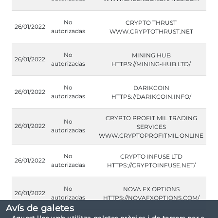
No
CRYPTO THRUST
26/01/2022
autorizadas
WWW.CRYPTOTHRUST.NET
No
MINING HUB
26/01/2022
autorizadas
HTTPS://MINING-HUB.LTD/
No
DARIKCOIN
26/01/2022
autorizadas
HTTPS://DARIKCOIN.INFO/
CRYPTO PROFIT MIL TRADING
No
26/01/2022
SERVICES
autorizadas
WWW.CRYPTOPROFITMIL.ONLINE
No
CRYPTO INFUSE LTD
26/01/2022
autorizadas
HTTPS://CRYPTOINFUSE.NET/
No
NOVA FX OPTIONS
26/01/2022
autorizadas
HTTPS://NOVAFXOPTIONS.COM/
Avís de galetes