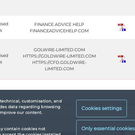
ised
FINANCE ADVICE HELP
s
FINANCEADVICEHELP.COM
GOLWIRE-LIMITED.COM
ised
HTTPS://GOLDWIRE-LIMITED.COM
s
HTTPS://CFD.GOLDWIRE-
LIMITED.COM
 technical, customisation, and
a: By type Public warnings issued by foreign Securities Regula
vides data regarding browsing
Cookies settings
 improve our content.
X
ay contain cookies not
Data protection
Accesibility
X
accept the cookies installed