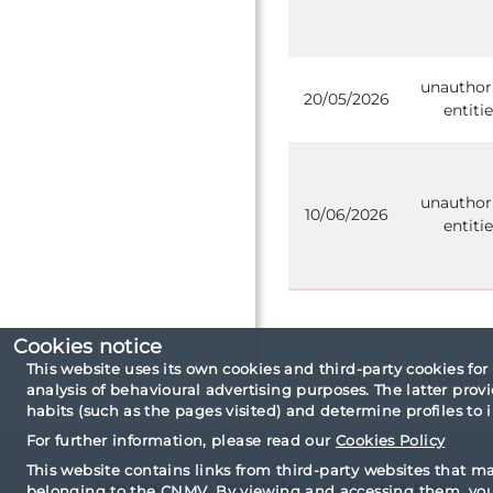
unauthor
20/05/2026
entitie
unauthor
10/06/2026
entitie
Cookies notice
This website uses its own cookies and third-party cookies for
Consultation criteri
analysis of behavioural advertising purposes. The latter pro
habits (such as the pages visited) and determine profiles to
For further information, please read our
Cookies Policy
This website contains links from third-party websites that m
Site map
Legal note
Cookies policy
belonging to the CNMV. By viewing and accessing them, you 