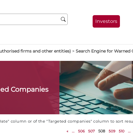
Investors
thorised firms and other entities)
>
Search Engine for Warned
ned Companies
Date" column or of the "Targeted companies" column to sort res
«
...
506
507
508
509
510
...