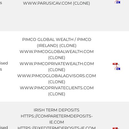
s
WWW.PARUSICAV.COM (CLONE)
PIMCO GLOBAL WEALTH / PIMCO
(IRELAND) (CLONE)
WWW.PIMCOGLOBALWEALTH.COM
(CLONE)
ised
WWW.PIMCOPRIVATEWEALTH.COM
s
(CLONE)
WWW.PIMCOGLOBALADVISORS.COM
(CLONE)
WWW.PIMCOPRIVATECLIENTS.COM
(CLONE)
IRISH TERM DEPOSITS
HTTPS://COMPARETERMDEPOSITS-
IE.COM
ised
HTTPS://FIXEDTERMDEPOSITS-IE.COM