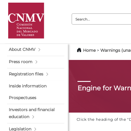
Search:
About CNMV
Home
>
Warnings (unau
Press room
Registration files
Inside information
Engine for War
Prospectuses
Investors and financial
education
Click the heading of the "
Legislation