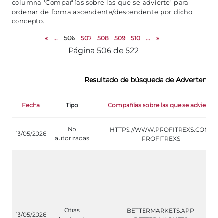
columna 'Compañías sobre las que se advierte' para
ordenar de forma ascendente/descendente por dicho
concepto.
«
...
506
507
508
509
510
...
»
Página 506 de 522
Resultado de búsqueda de Advertencias
Fecha
Tipo
Compañías sobre las que se advierte
No
HTTPS://WWW.PROFITREXS.COM/
13/05/2026
autorizadas
PROFITREXS
Otras
BETTERMARKETS.APP
13/05/2026