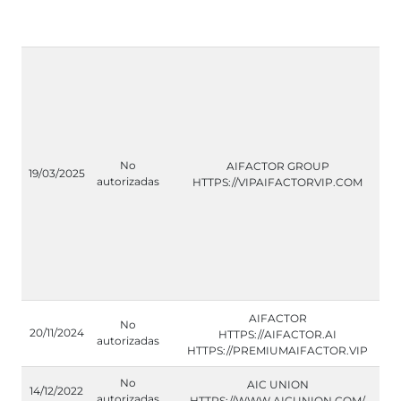
No
AIFACTOR GROUP
19/03/2025
autorizadas
HTTPS://VIPAIFACTORVIP.COM
AIFACTOR
No
20/11/2024
HTTPS://AIFACTOR.AI
autorizadas
HTTPS://PREMIUMAIFACTOR.VIP
No
AIC UNION
14/12/2022
autorizadas
HTTPS://WWW.AICUNION.COM/