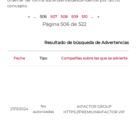
ordenar de forma ascendente/descendente por dicho
concepto.
«
...
506
507
508
509
510
...
»
Página 506 de 522
Resultado de búsqueda de Advertencias de 
Fecha
Tipo
Compañías sobre las que se advierte
No
AIFACTOR GROUP
27/11/2024
autorizadas
HTTPS://PREMIUMAIFACTOR.VIP