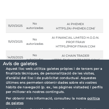
No
AI PHEMEX
15/01/2025
autorizadas
HTTPS://AI-PHEMEX.COM/
AI FINANCIAL LIMITED H.O.D.N.
No
15/01/2025
PROFITRAW
autorizadas
HTTPS://PROFITRAW.COM
No
AI CHAIN TRADER
14/05/2025
autorizadas
HTTPS://AICHAINTRADER.COM/
Avís de galetes
Aquest lloc web utilitza galetes pròpies i de tercers per a
finalitats tècniques, de personalització de les visites,
d’anàlisi del lloc i de publicitat conductual. Aquestes
últimes ens permeten obtenir dades sobre els vostres
Criterios de consulta: por tipo Advertencias de
hàbits de navegació (p. ex., les pàgines visitades) i perfils
reguladores extranjeros.
per millorar els nostres continguts.
Per obtenir més informació, consulteu la nostra
política
de galetes