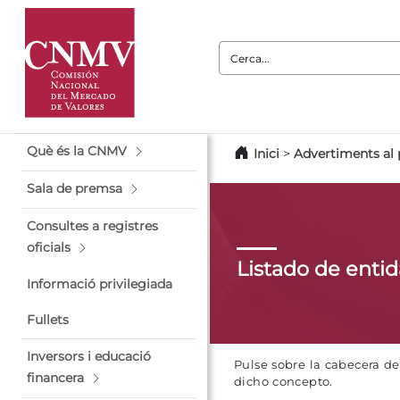
Cerca:
Què és la CNMV
Inici
>
Advertiments al 
Sala de premsa
Consultes a registres
oficials
Listado de enti
Informació privilegiada
Fullets
Inversors i educació
Pulse sobre la cabecera d
financera
dicho concepto.