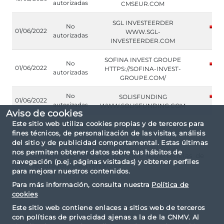
autorizadas
CMSEUR.COM
SGL INVESTEERDER
No
01/06/2022
WWW.SGL-
autorizadas
INVESTEERDER.COM
SOFINA INVEST GROUPE
No
01/06/2022
HTTPS://SOFINA-INVEST-
autorizadas
GROUPE.COM/
No
SOLISFUNDING
01/06/2022
autorizadas
WWW.SOLISFUNDING.COM
Aviso de cookies
Este sitio web utiliza cookies propias y de terceros para
fines técnicos, de personalización de las visitas, análisis
del sitio y de publicidad comportamental. Estas últimas
nos permiten obtener datos sobre tus hábitos de
Criterios de consulta: por tipo Advertencias de
navegación (p.ej. páginas visitadas) y obtener perfiles
reguladores extranjeros.
para mejorar nuestros contenidos.
Para más información, consulta nuestra
Política de
cookies
Este sitio web contiene enlaces a sitios web de terceros
con políticas de privacidad ajenas a la de la CNMV. Al