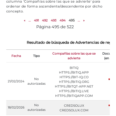
columna 'Compañías sobre las que se advierte' para
ordenar de forma ascendente/descendente por dicho
concepto.
«
...
491
492
493
494
495
...
»
Página 495 de 522
Resultado de búsqueda de Advertencias de regula
Compañías sobre las que se
Docume
Fecha
Tipo
advierte
(en ingl
BITIQ
HTTPS://BITIQ.APP
HTTPS://BIT-IQ.CO
No
21/02/2024
HTTPS://BITIQ.ORG
autorizadas
HTTPS://BITQT-APP.NET
HTTPS://BITIQ.LIVE
HTTPS://BITIQAPP.COM
No
CREDSOLUX
18/02/2026
autorizadas
CREDSOLUX.COM