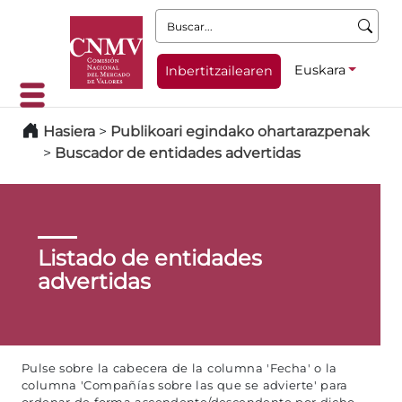
Buscar:
Euskara
Inbertitzailearen
Hasiera
>
Publikoari egindako ohartarazpenak
>
Buscador de entidades advertidas
Listado de entidades
advertidas
Pulse sobre la cabecera de la columna 'Fecha' o la
columna 'Compañías sobre las que se advierte' para