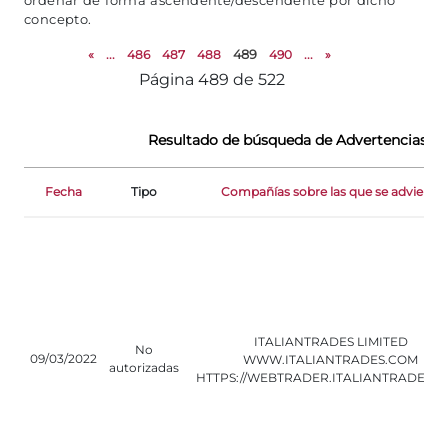
ordenar de forma ascendente/descendente por dicho
concepto.
«
...
486
487
488
489
490
...
»
Página 489 de 522
Resultado de búsqueda de Advertencias de
Fecha
Tipo
Compañías sobre las que se advierte
ITALIANTRADES LIMITED
No
09/03/2022
WWW.ITALIANTRADES.COM
autorizadas
HTTPS://WEBTRADER.ITALIANTRADES.