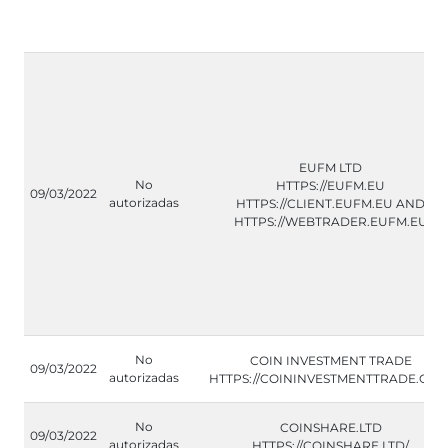
EUFM LTD
No
HTTPS://EUFM.EU
09/03/2022
autorizadas
HTTPS://CLIENT.EUFM.EU AND
HTTPS://WEBTRADER.EUFM.EU
No
COIN INVESTMENT TRADE
09/03/2022
autorizadas
HTTPS://COININVESTMENTTRADE.COM
No
COINSHARE.LTD
09/03/2022
autorizadas
HTTPS://COINSHARE.LTD/