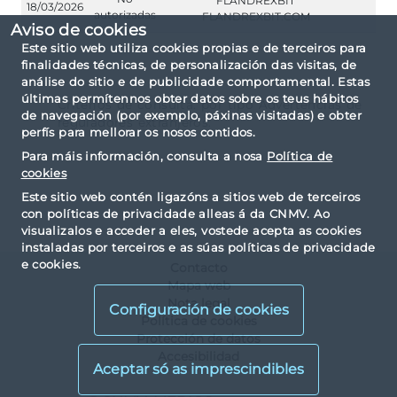
FLANDREXBIT
18/03/2026
autorizadas
FLANDREXBIT.COM
Aviso de cookies
Este sitio web utiliza cookies propias e de terceiros para
finalidades técnicas, de personalización das visitas, de
análise do sitio e de publicidade comportamental. Estas
últimas permítennos obter datos sobre os teus hábitos
Criterios de consulta: por tipo Advertencias de
de navegación (por exemplo, páxinas visitadas) e obter
reguladores extranjeros.
perfís para mellorar os nosos contidos.
Para máis información, consulta a nosa
Política de
cookies
Este sitio web contén ligazóns a sitios web de terceiros
con políticas de privacidade alleas á da CNMV. Ao
visualizalos e acceder a eles, vostede acepta as cookies
instaladas por terceiros e as súas políticas de privacidade
e cookies.
Contacto
Mapa web
Nota legal
Configuración de cookies
Política de cookies
Protección de datos
Accesibilidad