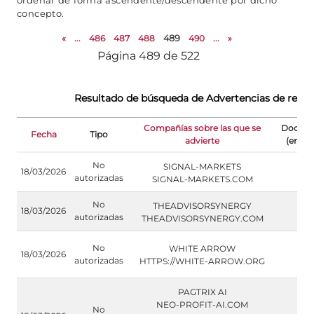
ordenar de forma ascendente/descendente por dicho
concepto.
«
...
486
487
488
489
490
...
»
Página 489 de 522
Resultado de búsqueda de Advertencias de regul
Compañías sobre las que se
Docum
Fecha
Tipo
advierte
(en ing
No
SIGNAL-MARKETS
18/03/2026
autorizadas
SIGNAL-MARKETS.COM
No
THEADVISORSYNERGY
18/03/2026
autorizadas
THEADVISORSYNERGY.COM
No
WHITE ARROW
18/03/2026
autorizadas
HTTPS://WHITE-ARROW.ORG
PAGTRIX AI
NEO-PROFIT-AI.COM
No