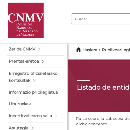
Buscar:
Zer da CNMV
Hasiera
>
Publikoari eg
Prentsa-aretoa
Erregistro ofizialetarako
kontsultak
Listado de enti
Informazio pribilegiatua
Liburuxkak
Inbertitzailearen saila
Pulse sobre la cabecera d
dicho concepto.
Arautegia