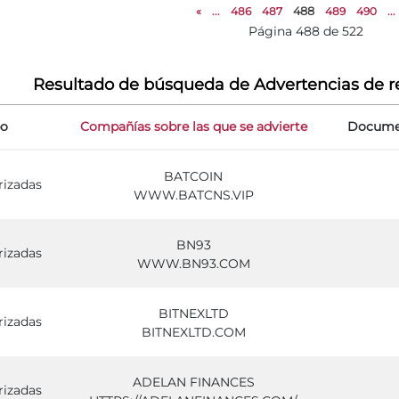
«
...
486
487
488
489
490
...
Página 488 de 522
Resultado de búsqueda de Advertencias de r
po
Compañías sobre las que se advierte
Documen
BATCOIN
rizadas
WWW.BATCNS.VIP
BN93
rizadas
WWW.BN93.COM
BITNEXLTD
rizadas
BITNEXLTD.COM
ADELAN FINANCES
rizadas