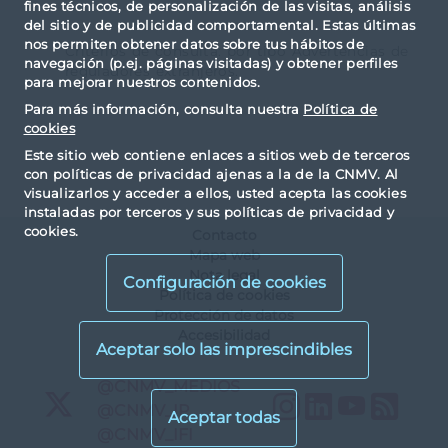
fines técnicos, de personalización de las visitas, análisis
del sitio y de publicidad comportamental. Estas últimas
nos permiten obtener datos sobre tus hábitos de
Criterios de consulta: por tipo Advertencias de
navegación (p.ej. páginas visitadas) y obtener perfiles
reguladores extranjeros.
para mejorar nuestros contenidos.
Para más información, consulta nuestra
Política de
cookies
Este sitio web contiene enlaces a sitios web de terceros
con políticas de privacidad ajenas a la de la CNMV. Al
visualizarlos y acceder a ellos, usted acepta las cookies
instaladas por terceros y sus políticas de privacidad y
cookies.
Contacto
Mapa web
Nota legal
Configuración de cookies
Política de cookies
Protección de datos
Accesibilidad
X
@CNMV_MEDIOS
Instagram
LinkedIn
YouTu
RS
X
@CNMV_IP
X
@CNMV_IFI