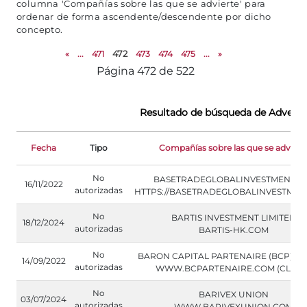
columna 'Compañías sobre las que se advierte' para
ordenar de forma ascendente/descendente por dicho
concepto.
«
...
471
472
473
474
475
...
»
Página 472 de 522
Resultado de búsqueda de Adverten
Fecha
Tipo
Compañías sobre las que se adviert
No
BASETRADEGLOBALINVESTMENT.N
16/11/2022
autorizadas
HTTPS://BASETRADEGLOBALINVESTMENT
No
BARTIS INVESTMENT LIMITED
18/12/2024
autorizadas
BARTIS-HK.COM
No
BARON CAPITAL PARTENAIRE (BCP) (C
14/09/2022
autorizadas
WWW.BCPARTENAIRE.COM (CLONE
No
BARIVEX UNION
03/07/2024
autorizadas
WWW.BARIVEXUNION.COM