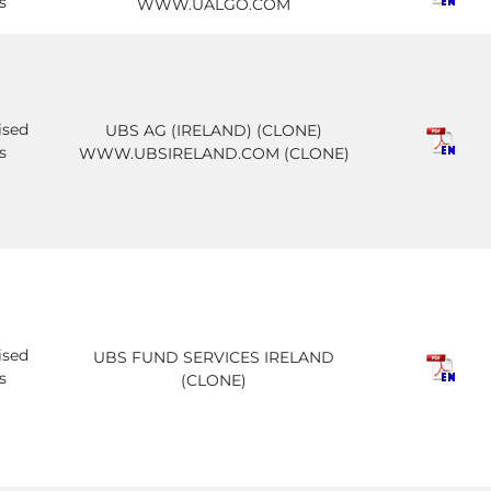
s
WWW.UALGO.COM
ised
UBS AG (IRELAND) (CLONE)
s
WWW.UBSIRELAND.COM (CLONE)
ised
UBS FUND SERVICES IRELAND
s
(CLONE)