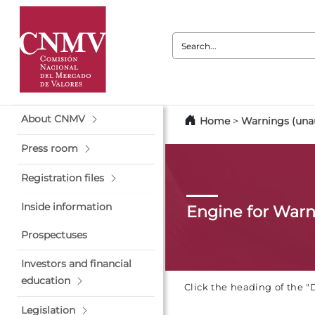
Search:
About CNMV
Home
>
Warnings (unau
Press room
Registration files
Inside information
Engine for War
Prospectuses
Investors and financial
education
Click the heading of the "
Legislation