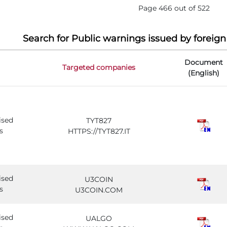
Page 466 out of 522
Search for Public warnings issued by foreign
Document
Targeted companies
(English)
ised
TYT827
s
HTTPS://TYT827.IT
ised
U3COIN
s
U3COIN.COM
ised
UALGO