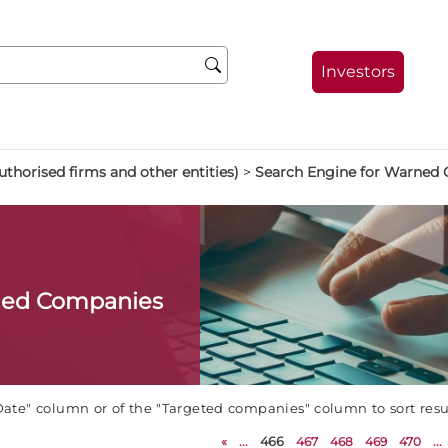
Investors
thorised firms and other entities)
>
Search Engine for Warned
ned Companies
Date" column or of the "Targeted companies" column to sort res
«
...
466
467
468
469
470
...