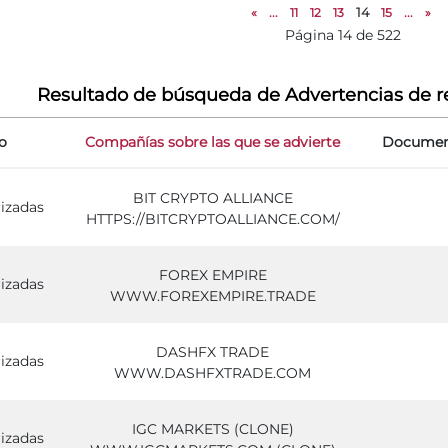
«
...
11
12
13
14
15
...
»
Página 14 de 522
Resultado de búsqueda de Advertencias de r
o
Compañías sobre las que se advierte
Document
BIT CRYPTO ALLIANCE
izadas
HTTPS://BITCRYPTOALLIANCE.COM/
FOREX EMPIRE
izadas
WWW.FOREXEMPIRE.TRADE
DASHFX TRADE
izadas
WWW.DASHFXTRADE.COM
IGC MARKETS (CLONE)
izadas