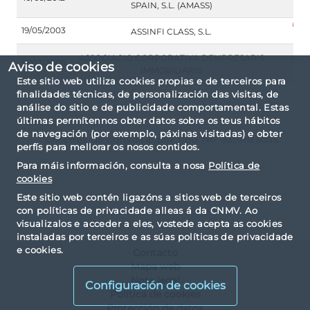
SPAIN, S.L. (AMASS)
19/05/2003
ASSINFI CLASS, S.L.
ASSOCIACIO CORPORATIVA DEMPRESARIS
16/02/2009
Aviso de cookies
IMMOBILIARIS
Este sitio web utiliza cookies propias e de terceiros para
finalidades técnicas, de personalización das visitas, de
análise do sitio e de publicidade comportamental. Estas
últimas permítennos obter datos sobre os teus hábitos
de navegación (por exemplo, páxinas visitadas) e obter
Criterios de consulta: por tipo No autorizadas.
perfís para mellorar os nosos contidos.
Para máis información, consulta a nosa
Política de
cookies
Este sitio web contén ligazóns a sitios web de terceiros
con políticas de privacidade alleas á da CNMV. Ao
visualizalos e acceder a eles, vostede acepta as cookies
instaladas por terceiros e as súas políticas de privacidade
e cookies.
Contacto
Mapa web
Nota legal
Configuración de cookies
Política de cookies
Protección de datos