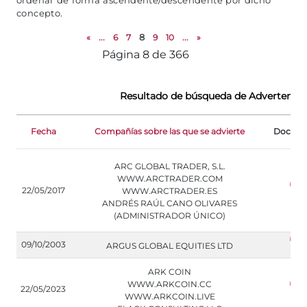
ordenar de forma ascendente/descendente por dicho
concepto.
«
...
6
7
8
9
10
...
»
Página 8 de 366
Resultado de búsqueda de Advertencia
Fecha
Compañías sobre las que se advierte
Docum
ARC GLOBAL TRADER, S.L.
WWW.ARCTRADER.COM
22/05/2017
WWW.ARCTRADER.ES
ANDRÉS RAÚL CANO OLIVARES
(ADMINISTRADOR ÚNICO)
09/10/2003
ARGUS GLOBAL EQUITIES LTD
ARK COIN
WWW.ARKCOIN.CC
22/05/2023
WWW.ARKCOIN.LIVE