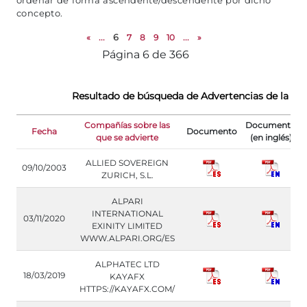
ordenar de forma ascendente/descendente por dicho
concepto.
«
...
6
7
8
9
10
...
»
Página 6 de 366
Resultado de búsqueda de Advertencias de la C
Compañías sobre las
Documento
Fecha
Documento
que se advierte
(en inglés)
ALLIED SOVEREIGN
09/10/2003
ZURICH, S.L.
ALPARI
INTERNATIONAL
03/11/2020
EXINITY LIMITED
WWW.ALPARI.ORG/ES
ALPHATEC LTD
18/03/2019
KAYAFX
HTTPS://KAYAFX.COM/