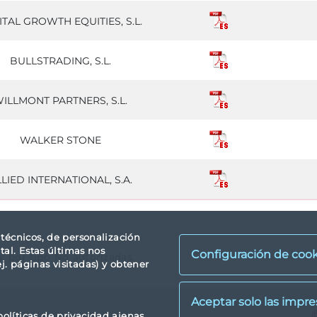
ITAL GROWTH EQUITIES, S.L.
BULLSTRADING, S.L.
ILLMONT PARTNERS, S.L.
WALKER STONE
LIED INTERNATIONAL, S.A.
s técnicos, de personalización
tal. Estas últimas nos
Configuración de cook
a: por tipo No autorizadas.
. páginas visitadas) y obtener
X
políticas de privacidad ajenas