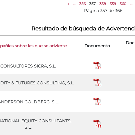
«
...
356
357
358
359
360
...
Página 357 de 366
Resultado de búsqueda de Advertenc
Doc
añías sobre las que se advierte
Documento
CONSULTORES SICRA, S.L.
ITY & FUTURES CONSULTING, S.L.
ANDERSON GOLDBERG, S.L.
NATIONAL EQUITY CONSULTANTS,
S.L.