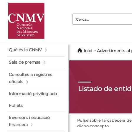
Cerca:
Què és la CNMV
Inici
>
Advertiments al 
Sala de premsa
Consultes a registres
oficials
Listado de enti
Informació privilegiada
Fullets
Inversors i educació
Pulse sobre la cabecera d
financera
dicho concepto.