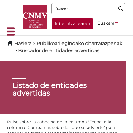
Buscar:
Euskara
Inbertitzailearen
Hasiera
>
Publikoari egindako ohartarazpenak
>
Buscador de entidades advertidas
Listado de entidades
advertidas
Pulse sobre la cabecera de la columna 'Fecha' o la
columna 'Compañías sobre las que se advierte' para