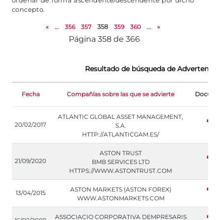
ordenar de forma ascendente/descendente por dicho
concepto.
«
...
356
357
358
359
360
...
»
Página 358 de 366
Resultado de búsqueda de Advertencia
Fecha
Compañías sobre las que se advierte
Docume
ATLANTIC GLOBAL ASSET MANAGEMENT,
20/02/2017
S.A.
HTTP://ATLANTICGAM.ES/
ASTON TRUST
21/09/2020
BMB SERVICES LTD
HTTPS://WWW.ASTONTRUST.COM
ASTON MARKETS (ASTON FOREX)
13/04/2015
WWW.ASTONMARKETS.COM
ASSOCIACIO CORPORATIVA DEMPRESARIS