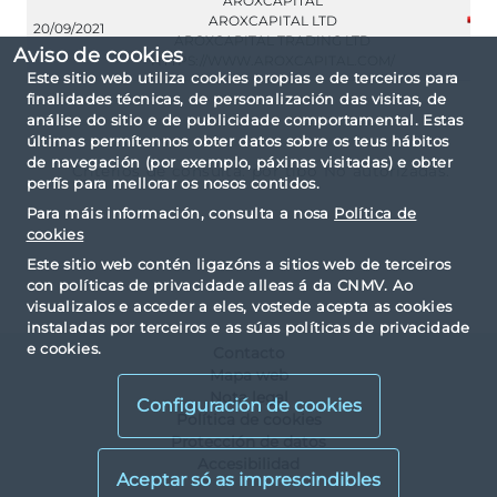
AROXCAPITAL
AROXCAPITAL LTD
20/09/2021
AROXCAPITAL TRADING LTD
Aviso de cookies
HTTPS://WWW.AROXCAPITAL.COM/
Este sitio web utiliza cookies propias e de terceiros para
finalidades técnicas, de personalización das visitas, de
análise do sitio e de publicidade comportamental. Estas
últimas permítennos obter datos sobre os teus hábitos
de navegación (por exemplo, páxinas visitadas) e obter
Criterios de consulta: por tipo No autorizadas.
perfís para mellorar os nosos contidos.
Para máis información, consulta a nosa
Política de
cookies
Este sitio web contén ligazóns a sitios web de terceiros
con políticas de privacidade alleas á da CNMV. Ao
visualizalos e acceder a eles, vostede acepta as cookies
instaladas por terceiros e as súas políticas de privacidade
e cookies.
Contacto
Mapa web
Nota legal
Configuración de cookies
Política de cookies
Protección de datos
Accesibilidad