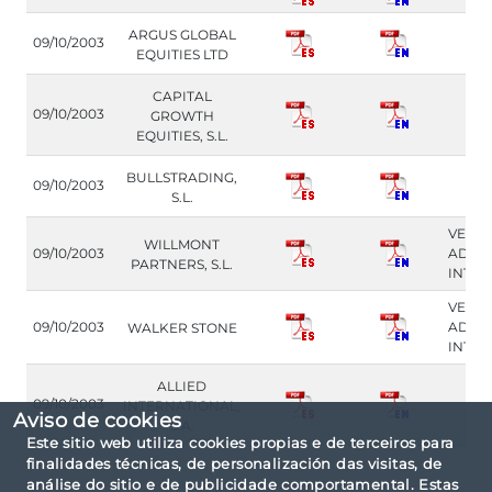
ARGUS GLOBAL
09/10/2003
EQUITIES LTD
CAPITAL
09/10/2003
GROWTH
EQUITIES, S.L.
BULLSTRADING,
09/10/2003
S.L.
VER
WILLMONT
09/10/2003
ADVE
PARTNERS, S.L.
INTE
VER
09/10/2003
ADVE
WALKER STONE
INTE
ALLIED
09/10/2003
INTERNATIONAL,
Aviso de cookies
S.A.
Este sitio web utiliza cookies propias e de terceiros para
finalidades técnicas, de personalización das visitas, de
análise do sitio e de publicidade comportamental. Estas