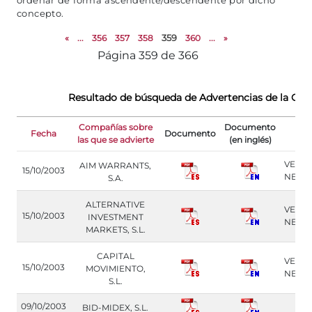
ordenar de forma ascendente/descendente por dicho
concepto.
«
...
356
357
358
359
360
...
»
Página 359 de 366
Resultado de búsqueda de Advertencias de la CN
Compañías sobre
Documento
Fecha
Documento
Obs
las que se advierte
(en inglés)
VER 
AIM WARRANTS,
15/10/2003
NEGO
S.A.
ALTERNATIVE
VER 
15/10/2003
INVESTMENT
NEGO
MARKETS, S.L.
CAPITAL
VER 
15/10/2003
MOVIMIENTO,
NEGO
S.L.
09/10/2003
BID-MIDEX, S.L.