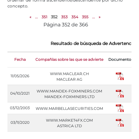
ordenar de forma ascendente/descendente por dicho
concepto.
«
...
351
352
353
354
355
...
»
Página 352 de 366
Resultado de búsqueda de Advertencias
D
Fecha
Compañías sobre las que se advierte
Documento
(
WWW.MACLEAR.CH
11/05/2026
MACLEAR AG
WWW.MANDEX-FOXMINERS.COM
04/10/2021
MANDEX-FOXMINERS LTD
03/12/2003
WWW.MARBELLASECURITIES.COM
WWW.MARKET4FX.COM
03/11/2020
ASTRICA LTD