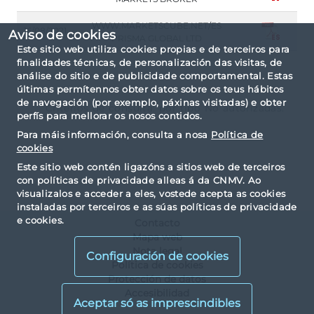
WWW.MARKETSCUBE.NET/ES
16/08/2021
Aviso de cookies
PRISMA GLOBAL LTD
Este sitio web utiliza cookies propias e de terceiros para
finalidades técnicas, de personalización das visitas, de
análise do sitio e de publicidade comportamental. Estas
últimas permítennos obter datos sobre os teus hábitos
de navegación (por exemplo, páxinas visitadas) e obter
Criterios de consulta: por tipo No autorizadas.
perfís para mellorar os nosos contidos.
Para máis información, consulta a nosa
Política de
cookies
Este sitio web contén ligazóns a sitios web de terceiros
con políticas de privacidade alleas á da CNMV. Ao
visualizalos e acceder a eles, vostede acepta as cookies
instaladas por terceiros e as súas políticas de privacidade
e cookies.
Contacto
Mapa web
Nota legal
Configuración de cookies
Política de cookies
Protección de datos
Accesibilidad